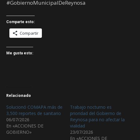
#GobiernoMunicipalDeReynosa
Comparte esto:
Compartir
Me gusta esto:
Relacionado
Solucionó COMAPA más de
Trabajo nocturno es
3,500 reportes de sanitario
prioridad del Gobierno de
06/07/2026
Reynosa para no afectar la
En «ACCIONES DE
vialidad
GOBIERNO»
23/07/2026
En «ACCIONES DE