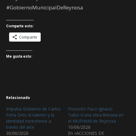
#GobiernoMunicipalDeReynosa
Comparte esto:
Compartir
Me gusta esto:
Relacionado
Impulsa Gobierno de Carlos
Presentó Paco Ignacio
Peña Ortiz el talento y la
Taibo II una obra literaria en
identidad norestense a
el MUFHAM de Reynosa
través del arte
10/06/2026
30/06/2026
En «ACCIONES DE