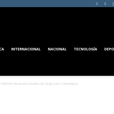
MANIFIESTO
CA
INTERNACIONAL
NACIONAL
TECNOLOGÍA
DEPO
TAMAULIPAS
 millones de pesos anuales de peaje para Tamaulipas
rar 140 millones de