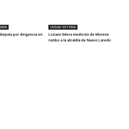
TORIA
CIUDAD VICTORIA
disputa por dirigencia en
Lozano lidera medición de Morena
rumbo a la alcaldía de Nuevo Laredo