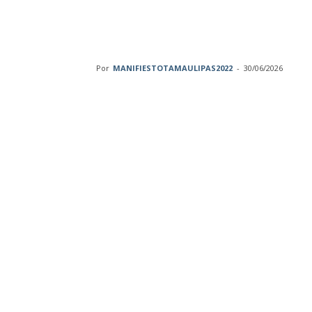
pesos anuales de
Tamaulipas
Por
MANIFIESTOTAMAULIPAS2022
-
30/06/2026