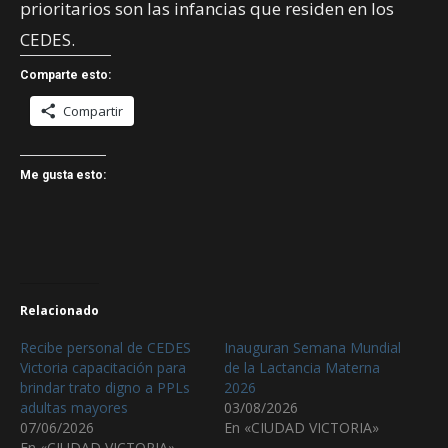
prioritarios son las infancias que residen en los
CEDES.
Comparte esto:
Compartir
Me gusta esto:
Relacionado
Recibe personal de CEDES
Inauguran Semana Mundial
Victoria capacitación para
de la Lactancia Materna
brindar trato digno a PPLs
2026
adultas mayores
03/08/2026
07/06/2026
En «CIUDAD VICTORIA»
En «CIUDAD VICTORIA»