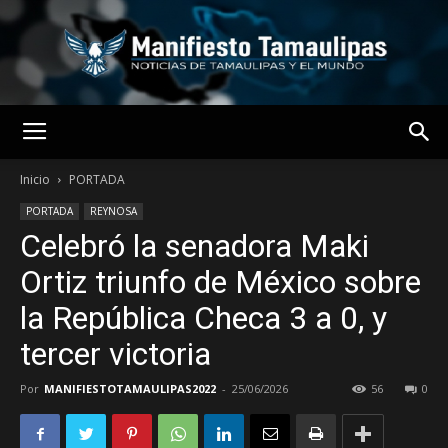
MANIFIESTO
Inicio
PORTADA
PORTADA
REYNOSA
Celebró la senadora Maki
TAMAULIPAS
Ortiz triunfo de México sobre
la República Checa 3 a 0, y
tercer victoria
Por
MANIFIESTOTAMAULIPAS2022
-
25/06/2026
56
0