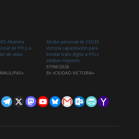
ES Altamira
Recibe personal de CEDES
social de PPLs a
Victoria capacitación para
ler de velas
brindar trato digno a PPLs
adultas mayores
07/06/2026
AMAULIPAS»
En «CIUDAD VICTORIA»