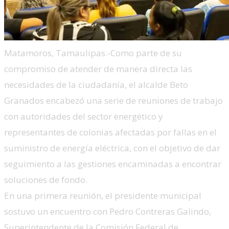
Matamoros, Tamaulipas.-Como parte de su
compromiso de atender de manera directa las
necesidades de la ciudadanía, el alcalde Beto
Granados encabezó una serie de reuniones de trabajo
con autoridades del sector energético y
representantes de colonias afectadas por fallas en el
suministro de energía eléctrica, con el objetivo de dar
seguimiento a las gestiones encaminadas a encontrar
soluciones de fondo.
En una primera reunión, el presidente municipal
sostuvo un encuentro con Pedro Contreras Galindo,
Superintendente de la Comisión Federal de