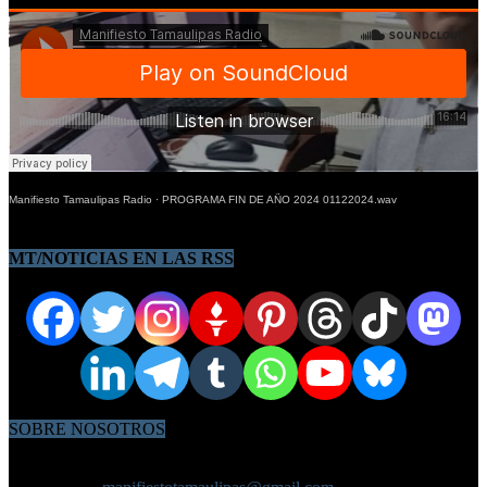
Manifiesto Tamaulipas Radio
·
PROGRAMA FIN DE AÑO 2024 01122024.wav
SIGUENOS EN LAS REDES SOCIALES
MT/NOTICIAS EN LAS RSS
SOBRE NOSOTROS
OnlyPublicityReynosa Agencia de Publicidad, Información, Diseño
Gráfico, Medios Digitales, y Marketing