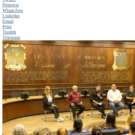
Pinterest
WhatsApp
Linkedin
Email
Print
Tumblr
Telegram