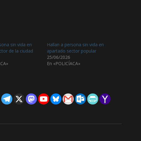
sona sin vida en
Hallan a persona sin vida en
tor de la ciudad
apartado sector popular
25/06/2026
ACA»
En «POLICÍACA»