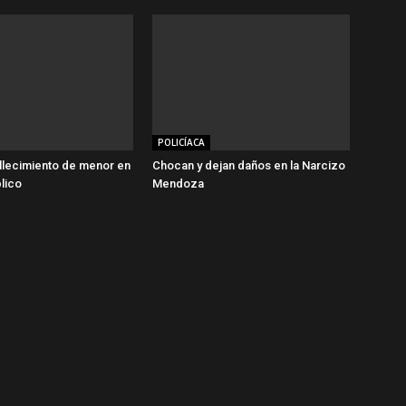
POLICÍACA
llecimiento de menor en
Chocan y dejan daños en la Narcizo
blico
Mendoza