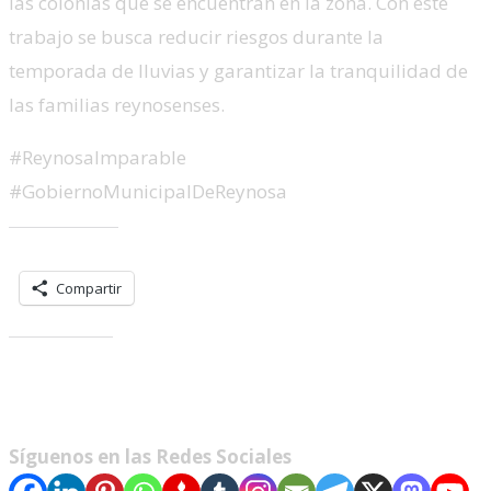
las colonias que se encuentran en la zona. Con este
trabajo se busca reducir riesgos durante la
temporada de lluvias y garantizar la tranquilidad de
las familias reynosenses.
#ReynosaImparable
#GobiernoMunicipalDeReynosa
Comparte esto:
Compartir
Me gusta esto:
Síguenos en las Redes Sociales