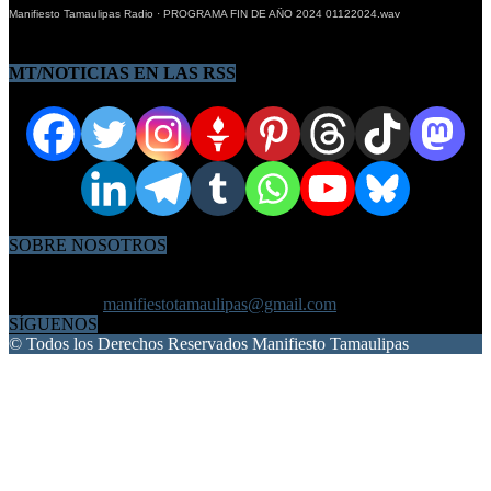
Manifiesto Tamaulipas Radio
·
PROGRAMA FIN DE AÑO 2024 01122024.wav
SIGUENOS EN LAS REDES SOCIALES
MT/NOTICIAS EN LAS RSS
SOBRE NOSOTROS
OnlyPublicityReynosa Agencia de Publicidad, Información, Diseño
Gráfico, Medios Digitales, y Marketing
Contáctanos:
manifiestotamaulipas@gmail.com
SÍGUENOS
© Todos los Derechos Reservados Manifiesto Tamaulipas