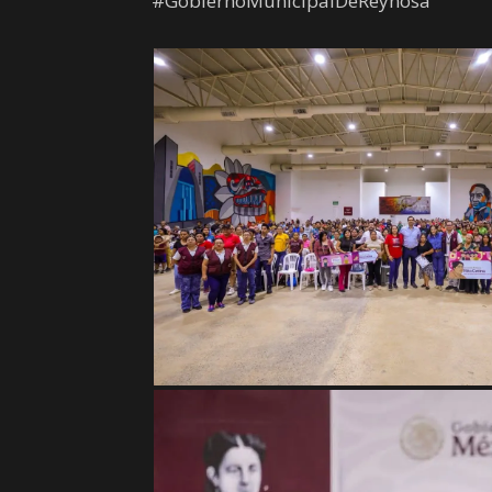
#GobiernoMunicipalDeReynosa